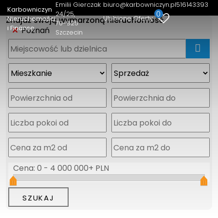
Emilii Gierczak
biuro@karbowniczyn.pl
516143393
Karbowniczyn
0
24/25
Ulubione Oferty
Nieruchomości
Znajdź swoją wymarzoną nieruchomość
70-825
i Finanse
Poznań
Szczecin
mapa
Cena:
0
-
4 000 000+ PLN