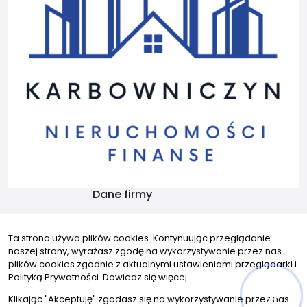
Dane firmy
Karbowniczyn Nieruchomości i Finanse
Emilii Gierczak 24/25
Ta strona używa plików cookies. Kontynuując przeglądanie
naszej strony, wyrażasz zgodę na wykorzystywanie przez nas
70-825 Szczecin
plików cookies zgodnie z aktualnymi ustawieniami przeglądarki i
Kontakt
Znajdziesz nas tu
Polityką Prywatności.
Dowiedz się więcej
biuro@karbowniczyn.pl
Klikając "Akceptuję" zgadasz się na wykorzystywanie przez nas