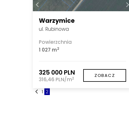
Warzymice
ul. Rubinowa
Powierzchnia
2
1 027 m
325 000 PLN
ZOBACZ
2
316,46 PLN/m
1
2