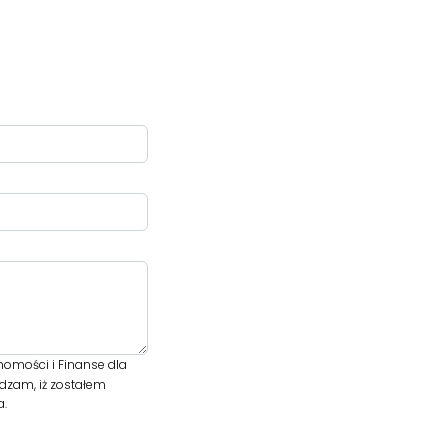
omości i Finanse dla
dzam, iż zostałem
a.