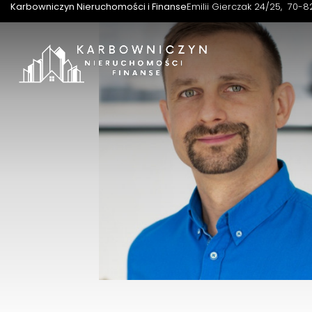
Karbowniczyn Nieruchomości i Finanse
Emilii Gierczak 24/25
70-8