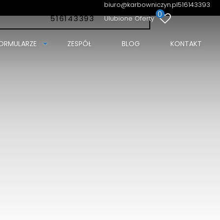
biuro@karbowniczyn.pl
516143393
0
516143393
Ulubione Oferty
ORMULARZE
ZESPÓŁ
BLOG
KONTAKT