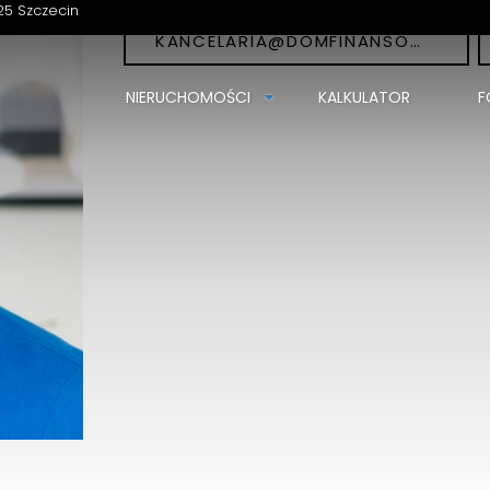
25 Szczecin
KANCELARIA@DOMFINANSOW.PL
NIERUCHOMOŚCI
KALKULATOR
F
Karbowniczyn Nieruchomości i Finanse
Emilii Gierczak 24/25
70-825 Szczecin
516143393
biuro@karbowniczyn.pl