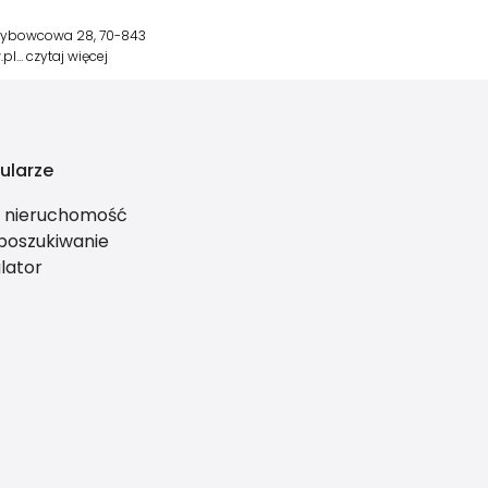
Szybowcowa 28, 70-843
.pl…
czytaj więcej
ularze
ś nieruchomość
 poszukiwanie
lator