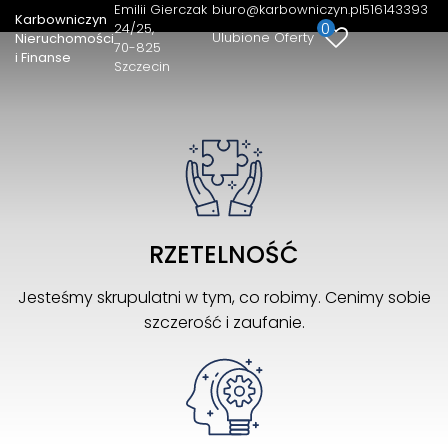
Emilii Gierczak
biuro@karbowniczyn.pl
516143393
Karbowniczyn
0
24/25
Ulubione Oferty
Nieruchomości
70-825
i Finanse
Szczecin
RZETELNOŚĆ
Jesteśmy skrupulatni w tym, co robimy. Cenimy sobie
szczerość i zaufanie.