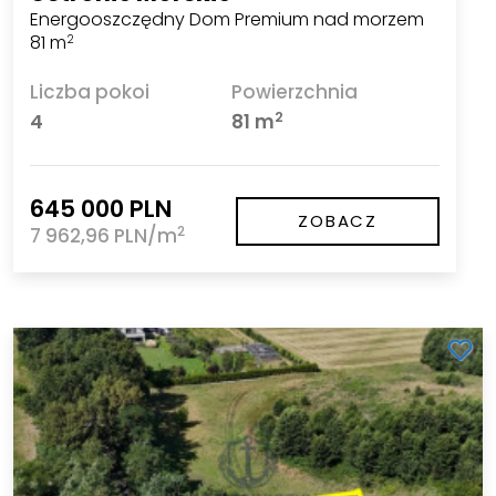
Energooszczędny Dom Premium nad morzem
81 m
2
Liczba pokoi
Powierzchnia
2
4
81 m
645 000 PLN
ZOBACZ
2
7 962,96 PLN/m