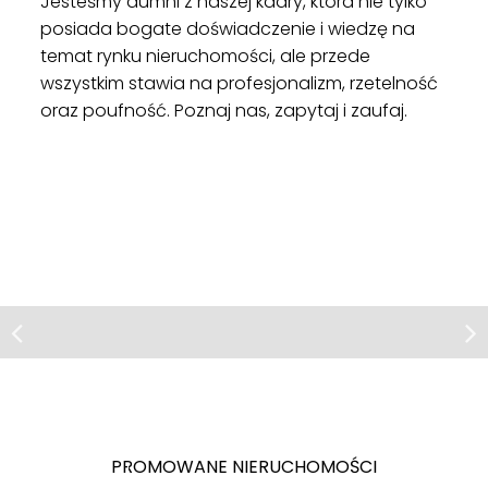
Jesteśmy dumni z naszej kadry, która nie tylko
posiada bogate doświadczenie i wiedzę na
temat rynku nieruchomości, ale przede
wszystkim stawia na profesjonalizm, rzetelność
oraz poufność. Poznaj nas, zapytaj i zaufaj.
ZOBACZ
Działka | Sprzedaż
Warzymice, ul. Rubinowa
Działka z wydanymi Warunkami
Zabudowy
Warzymice
Rzędziny
PROMOWANE NIERUCHOMOŚCI
Ustronie
ul.
Działka