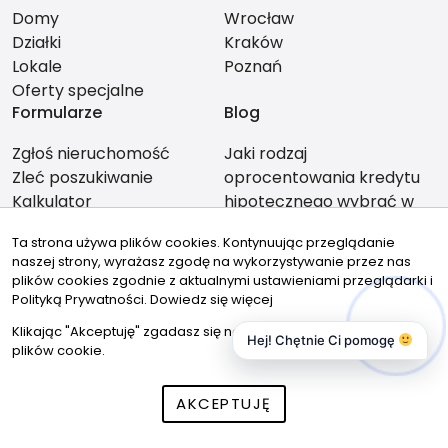
Domy
Wrocław
Działki
Kraków
Lokale
Poznań
Oferty specjalne
Formularze
Blog
Zgłoś nieruchomość
Jaki rodzaj
Zleć poszukiwanie
oprocentowania kredytu
Kalkulator
hipotecznego wybrać w
2026 roku?
Ta strona używa plików cookies. Kontynuując przeglądanie
Rynek nieruchomości w
naszej strony, wyrażasz zgodę na wykorzystywanie przez nas
Szczecinie 2025: Co warto
plików cookies zgodnie z aktualnymi ustawieniami przeglądarki i
wiedzieć przed kupnem i
Polityką Prywatności.
Dowiedz się więcej
sprzedażą?
Klikając "Akceptuję" zgadasz się na wykorzystywanie przez nas
Hej! Chętnie Ci pomogę
Dlaczego warto korzystać
plików cookie.
z usługi biura
nieruchomości?
AKCEPTUJĘ